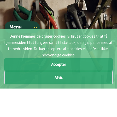
Menu
Denne hjemmeside bruger cookies. Vi bruger cookies til at få
hjemmesiden til at fungere samt til statistik, der hjælper os med at
forbedre siden. Du kan acceptere alle cookies eller afvise ikke-
nødvendige cookies.
Accepter
Afvis
Køb dit grej i Eventyrsport
Køb uniformer, skjorter og udstyr i Eventyrsports 16 butikker
rundt om i hele landet.