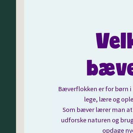
Vel
bæv
Bæverflokken er for børn i 0
lege, lære og op
Som bæver lærer man at
udforske naturen og bruge
opdage nye