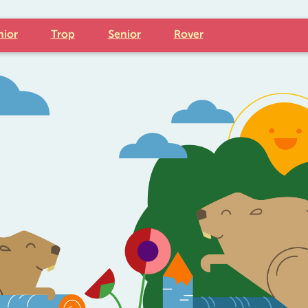
nior
Trop
Senior
Rover