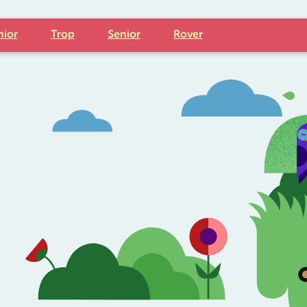
nior
Trop
Senior
Rover