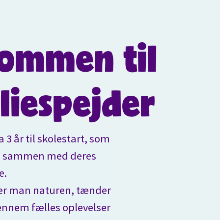
ommen til
liespejder
 3 år til skolestart, som
ren sammen med deres
e.
er man naturen, tænder
gennem fælles oplevelser