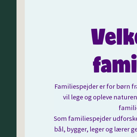
Velk
fami
Familiespejder er for børn fra
vil lege og opleve natu
famili
Som familiespejder udforsk
bål, bygger, leger og lærer 